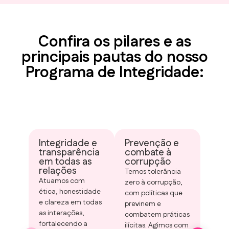
Confira os pilares e as
principais pautas do nosso
Programa de Integridade:
Integridade e
Prevenção e
Pre
transparência
combate à
lav
em todas as
corrupção
dinh
relações
fin
Temos tolerância
ao t
Atuamos com
zero à corrupção,
Impl
ética, honestidade
com políticas que
contr
e clareza em todas
previnem e
para 
as interações,
combatem práticas
qualq
fortalecendo a
ilícitas. Agimos com