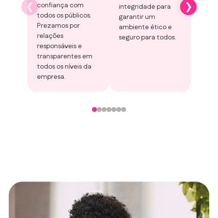
uso 
confiança com
integridade para
ativid
todos os públicos.
garantir um
Estam
Prezamos por
ambiente ético e
às no
relações
seguro para todos.
melho
responsáveis e
de pr
transparentes em
crime
todos os níveis da
empresa.