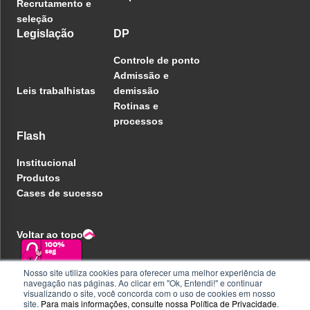
Recrutamento e
seleção
Legislação
DP
Controle de ponto
Admissão e
Leis trabalhistas
demissão
Rotinas e
processos
Flash
Institucional
Produtos
Cases de sucesso
Voltar ao topo
Nosso site utiliza cookies para oferecer uma melhor experiência de
navegação nas páginas. Ao clicar em "Ok, Entendi!" e continuar
Política de privacidade
visualizando o site, você concorda com o uso de cookies em nosso
Central de ajuda
site.
Para mais informações, consulte nossa
Política de Privacidade
.