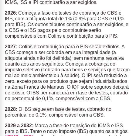
ICMS, ISS e IPI continuarão a ser exigidos.
2026
:
Começa a fase de testes de cobrança de CBS e
IBS, com a alíquota total de 1% (0,9% para CBS e 0,1%
para IBS). Os outros tributos continuarão a ser exigidos, e
a CBS e o IBS pagos pelo contribuinte serão
compensáveis com Cofins e contribuição para o PIS.
2027:
Cofins e contribuição para o PIS serão extintos. A
CBS começa a ser cobrada em sua integralidade (a
alíquota ainda não foi definida), sem nenhuma ressalva
quanto aos anos seguintes. Começa a cobrança do
imposto seletivo (cobrado para bens e serviços que fazem
mal ao meio ambiente ou à saúde). O IPI será reduzido a
zero, exceto para os produtos que sejam industrializados
na Zona Franca de Manaus. O IOF sobre seguros deixará
de existir. O IBS permanecerá em fase de testes, cobrado
no percentual de 0,1%, compensável com a CBS.
2028:
O IBS segue em fase de testes, cobrado no
percentual de 0,1%, compensável com a CBS.
2029 a 2032:
Marca a fase de transição do ICMS e ISS
para o IBS. Tanto o novo imposto (IBS) quanto os antigos