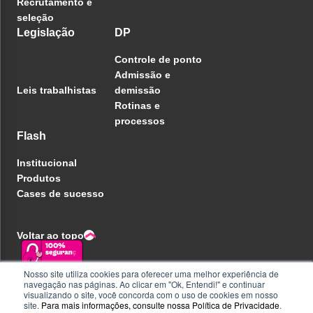
Recrutamento e
seleção
Legislação
DP
Controle de ponto
Admissão e
Leis trabalhistas
demissão
Rotinas e
processos
Flash
Institucional
Produtos
Cases de sucesso
Voltar ao topo
Nosso site utiliza cookies para oferecer uma melhor experiência de
navegação nas páginas. Ao clicar em "Ok, Entendi!" e continuar
Política de privacidade
visualizando o site, você concorda com o uso de cookies em nosso
Central de ajuda
site.
Para mais informações, consulte nossa
Política de Privacidade
.