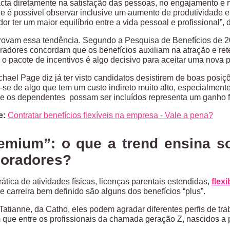
acta diretamente na satisfação das pessoas, no engajamento e 
 é possível observar inclusive um aumento de produtividade e 
or ter um maior equilíbrio entre a vida pessoal e profissional”, 
vam essa tendência. Segundo a Pesquisa de Benefícios de 2023
adores concordam que os benefícios auxiliam na atração e re
o pacote de incentivos é algo decisivo para aceitar uma nova 
chael Page diz já ter visto candidatos desistirem de boas pos
a-se de algo que tem um custo indireto muito alto, especialment
 os dependentes possam ser incluídos representa um ganho fi
e:
Contratar benefícios flexíveis na empresa - Vale a pena?
emium”: o que a trend ensina so
boradores?
ática de atividades físicas, licenças parentais estendidas,
flex
e carreira bem definido são alguns dos benefícios “plus”.
atianne, da Catho, eles podem agradar diferentes perfis de tr
 que entre os profissionais da chamada geração Z, nascidos a p