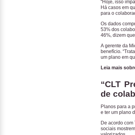
“Hoje, isso imp
Há casos em que
para o colaborad
Os dados compro
53% dos colabor
46%, dizem que 
A gerente da Mi
benefício. “Trat
um plano em que
Leia mais sobr
“CLT Pr
de cola
Planos para a pr
e ter um plano d
De acordo com T
sociais mostrem
valorizados.