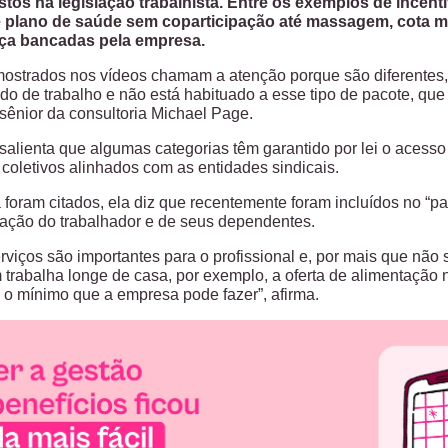
stos na legislação trabalhista. Entre os exemplos de incen
plano de saúde sem coparticipação até massagem, cota men
aça bancadas pela empresa.
mostrados nos vídeos chamam a atenção porque são diferentes,
o de trabalho e não está habituado a esse tipo de pacote, que p
sênior da consultoria Michael Page.
 salienta que algumas categorias têm garantido por lei o acesso
coletivos alinhados com as entidades sindicais.
 foram citados, ela diz que recentemente foram incluídos no “pa
ação do trabalhador e de seus dependentes.
rviços são importantes para o profissional e, por mais que nã
trabalha longe de casa, por exemplo, a oferta de alimentação n
o mínimo que a empresa pode fazer”, afirma.