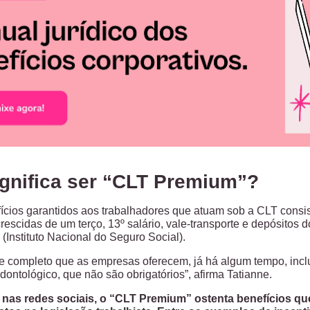
ignifica ser “CLT Premium”?
efícios garantidos aos trabalhadores que atuam sob a CLT con
escidas de um terço, 13º salário, vale-transporte e depósito
(Instituto Nacional do Seguro Social).
e completo que as empresas oferecem, já há algum tempo, inclui
dontológico, que não são obrigatórios”, afirma Tatianne.
, nas redes sociais, o “CLT Premium” ostenta benefícios q