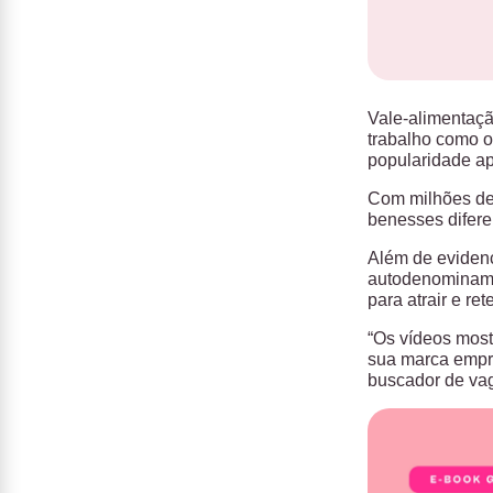
Vale-alimentaçã
trabalho como o
popularidade ap
Com milhões de 
benesses difere
Além de eviden
autodenomina
para atrair e ret
“Os vídeos most
sua marca empre
buscador de va