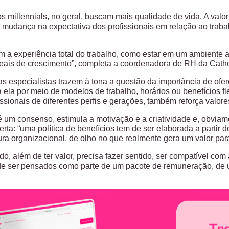
s millennials, no geral, buscam mais qualidade de vida. A valor
 mudança na expectativa dos profissionais em relação ao trabalh
m a experiência total do trabalho, como estar em um ambiente 
reais de crescimento”, completa a coordenadora de RH da Cath
s especialistas trazem à tona a questão da importância de ofer
 ela por meio de modelos de trabalho, horários ou benefícios f
issionais de diferentes perfis e gerações, também reforça valo
 é um consenso, estimula a motivação e a criatividade e, obvia
erta: “uma política de benefícios tem de ser elaborada a partir 
ura organizacional, de olho no que realmente gera um valor pa
do, além de ter valor, precisa fazer sentido, ser compatível com 
de ser pensados como parte de um pacote de remuneração, de u