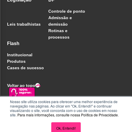
Controle de ponto
Admissão e
Leis trabalhistas
demissão
Rotinas e
processos
Flash
Institucional
Produtos
Cases de sucesso
Voltar ao topo
Nosso site utiliza cookies para oferecer uma melhor experiência de
navegação nas páginas. Ao clicar em "Ok, Entendi!" e continuar
Política de privacidade
visualizando o site, você concorda com o uso de cookies em nosso
Central de ajuda
site.
Para mais informações, consulte nossa
Política de Privacidade
.
Liberdade e Privacidade
Seja parceiro
Perguntas e Respostas
Ok, Entendi!