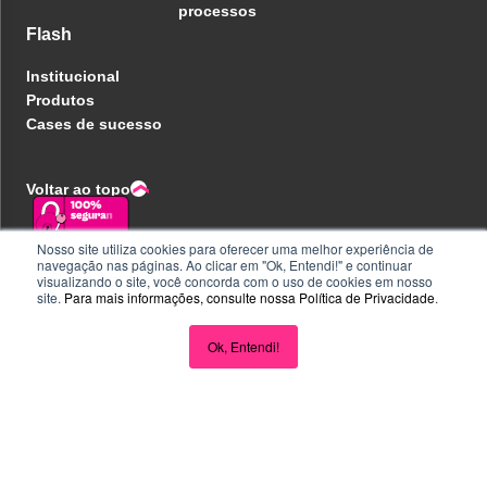
processos
Flash
Institucional
Produtos
Cases de sucesso
Voltar ao topo
Nosso site utiliza cookies para oferecer uma melhor experiência de
navegação nas páginas. Ao clicar em "Ok, Entendi!" e continuar
Política de privacidade
visualizando o site, você concorda com o uso de cookies em nosso
Central de ajuda
site.
Para mais informações, consulte nossa
Política de Privacidade
.
Liberdade e Privacidade
Seja parceiro
Perguntas e Respostas
Ok, Entendi!
Acompanhe nas redes
CNPJ 32.223.020/0001-18 - Inscrição no PAT FA000025 - R.
Eugenio de Medeiros, 242, Pinheiros, São Paulo/SP - CEP